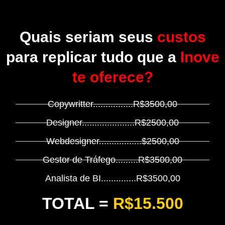
Quais seriam seus
custos
para replicar tudo que a
Inove
te oferece?
Copywritter................R$3500,00
Designer.....................R$2500,00
Webdesigner.................$2500,00
Gestor de Tráfego.........R$3500,00
Analista de BI..............R$3500,00
TOTAL =
R$15.500